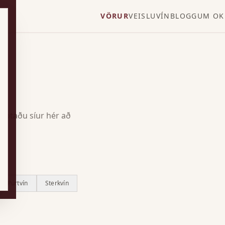
VÖRUR
VEISLUVÍN
BLOGG
UM OK
Notaðu síur hér að
Púrtvín
Sterkvín