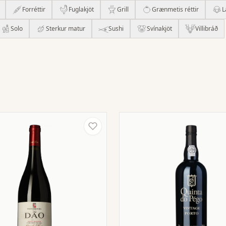
Forréttir
Fuglakjöt
Grill
Grænmetis réttir
L
Solo
Sterkur matur
Sushi
Svínakjöt
Villibráð