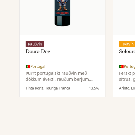
Rauðvín
Hvítvín
Douro Dog
Solour
Portúgal
Portú
Þurrt portúgalskt rauðvín með
Ferskt 
dökkum ávexti, rauðum berjum,
sítrus,
kryddi og hóflegri uppbyggingu.
blómató
Tinta Roriz, Touriga Franca
13.5%
Arinto, L
Touriga Nacional gefur dýpt,
perland
Touriga Franca ávaxtaríka mýkt og
yfirbrag
Tinta Roriz festu og lyftingu.
Meðalfyllt og þægilegt, góð kynning
á rauðvínum Douro-héraðs.