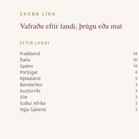
SKOÐA LÍKA
Vafraðu eftir landi, þrúgu eða mat
EFTIR LANDI
Frakkland
34
Ítalía
30
Spánn
16
Portúgal
6
Þýskaland
5
Bandaríkin
3
Austurríki
3
Síle
3
Suður Afríka
2
Nýja Sjáland
2