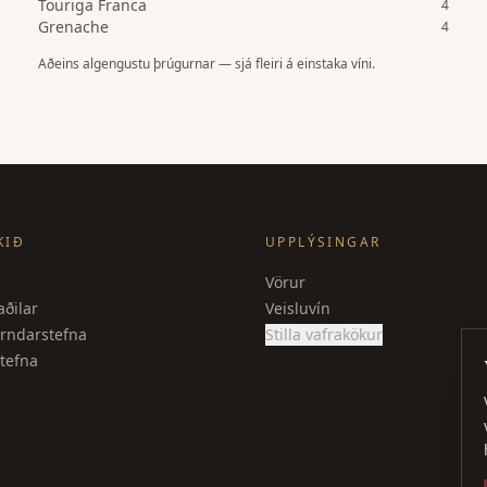
Touriga Franca
4
Grenache
4
Aðeins algengustu þrúgurnar — sjá fleiri á einstaka víni.
KIÐ
UPPLÝSINGAR
Vörur
ðilar
Veisluvín
rndarstefna
Stilla vafrakökur
tefna