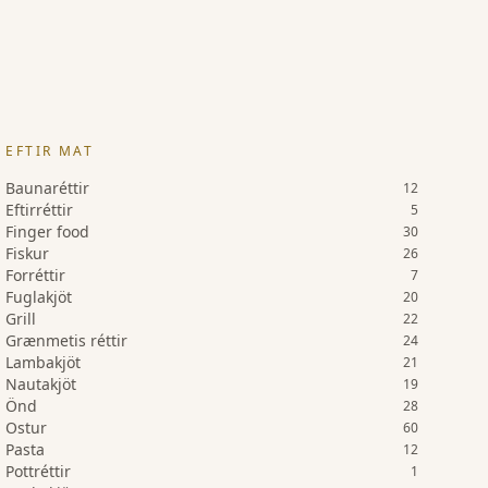
EFTIR MAT
Baunaréttir
12
Eftirréttir
5
Finger food
30
Fiskur
26
Forréttir
7
Fuglakjöt
20
Grill
22
Grænmetis réttir
24
Lambakjöt
21
Nautakjöt
19
Önd
28
Ostur
60
Pasta
12
Pottréttir
1