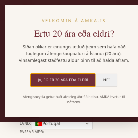
VELKOMIN Á AMKA.IS
Ertu 20 ára eða eldri?
VÍNSAFNIÐ
Vörurnar okkar
Síðan okkar er einungis ætluð þeim sem hafa náð
löglegum áfengiskaupaaldri á Íslandi (20 ára).
Vinsamlegast staðfestu aldur þinn til að halda áfram.
AMKA flytur inn úrvals vín úr öllum heimshornum. 
neðan til að finna þitt vín.
JÁ, ÉG ER 20 ÁRA EÐA ELDRI
NEI
Áfengisneysla getur haft alvarleg áhrif á heilsu. AMKA hvetur til
hófsemi.
Allar
Rauðvín
Hvítvín
Rósavín
Freyðivín
Portúgal
LAND
:
PASSAR MEÐ
: