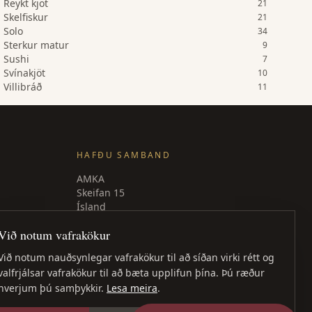
Reykt kjöt
21
Skelfiskur
21
Solo
34
Sterkur matur
9
Sushi
7
Svínakjöt
10
Villibráð
11
HAFÐU SAMBAND
AMKA
Skeifan 15
Ísland
Sími
: +354 840 9539
Við notum vafrakökur
amka@amka.is
Við notum nauðsynlegar vafrakökur til að síðan virki rétt og
Facebook
valfrjálsar vafrakökur til að bæta upplifun þína. Þú ræður
LinkedIn
hverjum þú samþykkir.
Lesa meira
.