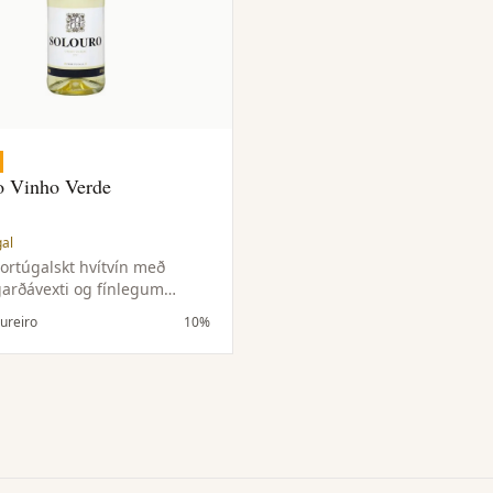
o Vinho Verde
gal
portúgalskt hvítvín með
 garðávexti og fínlegum
num. Létt, þurrt og örlítið
oureiro
10%
i með hreinu og lifandi
ði.