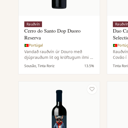
Rauðvín
Rauðví
Cerro do Santo Dop Duoro
Dao Ca
Reserva
Selecti
Portúgal
Portú
Vandað rauðvín úr Douro með
Rauðvín
djúprauðum lit og kröftugum ilmi af
Covão í
dökkum berjum, kakói og leðri. Vel
Alta. Ví
Sousão, Tinta Roriz
13.5%
Tinta Ror
byggt í munni með mjúkri áferð,
Estrela-
aðlaðandi tannínum og löngu
meginla
eftirbragði.
þar sem
sólskini
granítj
góðri s