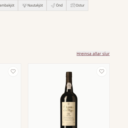
ambakjöt
Nautakjöt
Önd
Ostur
Hreinsa allar síur