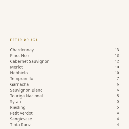
EFTIR ÞRÚGU
Chardonnay
13
Pinot Noir
13
Cabernet Sauvignon
12
Merlot
10
Nebbiolo
10
Tempranillo
7
Garnacha
6
Sauvignon Blanc
6
Touriga Nacional
5
Syrah
5
Riesling
5
Petit Verdot
4
Sangiovese
4
Tinta Roriz
4