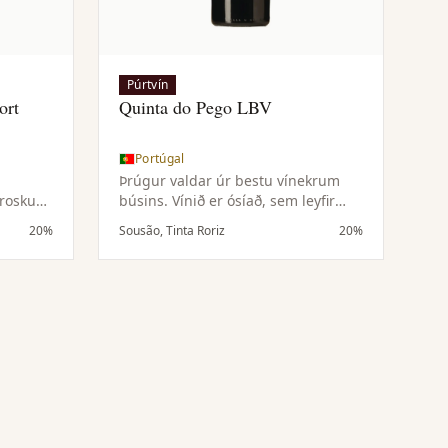
Púrtvín
ort
Quinta do Pego LBV
Portúgal
Þrúgur valdar úr bestu vínekrum
þroskun
búsins. Vínið er ósíað, sem leyfir
 sem
náttúrulegt botnfall og gefur fyllri
20%
Sousão, Tinta Roriz
20%
u og
og tjáningarríkari karakter með
tímanum.