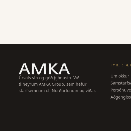
FYRIRTÆ
Um okkur
Úrvals vín og góð þjónusta. Við
Samstarfsa
tilheyrum AMKA Group, sem hefur
Persónuve
starfsemi um öll Norðurlöndin og víðar.
Aðgengiss