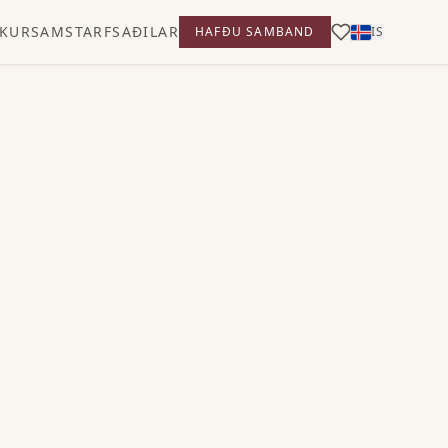
KUR
SAMSTARFSAÐILAR
HAFÐU SAMBAND
IS