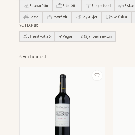
Baunaréttir
Eftirréttir
Finger food
Fiskur
Pasta
Pottréttir
Reykt kjöt
Skelfiskur
VOTTANIR
:
Lífrænt vottað
Vegan
Sjálfbær ræktun
6 vín fundust