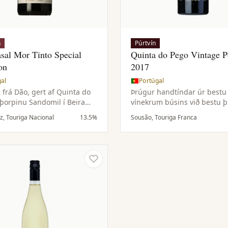
n
Púrtvín
sal Mor Tinto Special
Quinta do Pego Vintage P
on
2017
gal
Portúgal
 frá Dão, gert af Quinta do
Þrúgur handtíndar úr bestu
 þorpinu Sandomil í Beira
vínekrum búsins við bestu 
ngarðarnir liggja í hlíðum
og þéttleika. Vínið er ósíað,
iz, Touriga Nacional
13.5%
Sousão, Touriga Franca
fjallgarðsins í
eykur dýpt og þroskunarget
ndsloftslagi og mikilli hæð
lætur það þroskast fallega í
 svalar nætur fylgja hlýju
flöskunni með tímanum.
. Loftslagið ásamt
arðvegi gefur þrúgur með
ýru og vín sem þola geymslu.