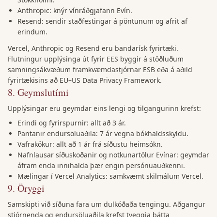
Anthropic: knýr vínráðgjafann Evín.
Resend: sendir staðfestingar á pöntunum og afrit af
erindum.
Vercel, Anthropic og Resend eru bandarísk fyrirtæki.
Flutningur upplýsinga út fyrir EES byggir á stöðluðum
samningsákvæðum framkvæmdastjórnar ESB eða á aðild
fyrirtækisins að EU–US Data Privacy Framework.
8
.
Geymslutími
Upplýsingar eru geymdar eins lengi og tilgangurinn krefst:
Erindi og fyrirspurnir: allt að 3 ár.
Pantanir endursöluaðila: 7 ár vegna bókhaldsskyldu.
Vafrakökur: allt að 1 ár frá síðustu heimsókn.
Nafnlausar síðuskoðanir og notkunartölur Evínar: geymdar
áfram enda innihalda þær engin persónuauðkenni.
Mælingar í Vercel Analytics: samkvæmt skilmálum Vercel.
9
.
Öryggi
Samskipti við síðuna fara um dulkóðaða tengingu. Aðgangur
stjórnenda og endursöluaðila krefst tveggja þátta