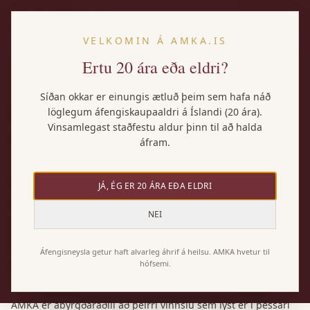
IS
VELKOMIN Á AMKA.IS
Ertu 20 ára eða eldri?
Síðan okkar er einungis ætluð þeim sem hafa náð
Persónuverndarstefna
löglegum áfengiskaupaaldri á Íslandi (20 ára).
Vinsamlegast staðfestu aldur þinn til að halda
Síðast uppfært
:
24. júlí 2026
áfram.
1
.
Inngangur
JÁ, ÉG ER 20 ÁRA EÐA ELDRI
AMKA rekur vefsíðuna amka.is. Hér er lýst hvaða
NEI
persónuupplýsingar verða til við notkun síðunnar, hvernig
þær eru notaðar og hvaða réttindi þú átt. Unnið er eftir
reglugerð (ESB) 2016/679 (GDPR) og lögum nr. 90/2018 um
Áfengisneysla getur haft alvarleg áhrif á heilsu. AMKA hvetur til
persónuvernd og vinnslu persónuupplýsinga.
hófsemi.
2
.
Ábyrgðaraðili
AMKA er ábyrgðaraðili að þeirri vinnslu sem lýst er í þessari