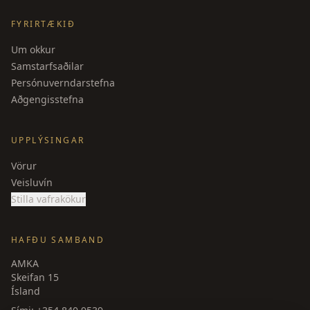
FYRIRTÆKIÐ
Um okkur
Samstarfsaðilar
Persónuverndarstefna
Aðgengisstefna
UPPLÝSINGAR
Vörur
Veisluvín
Stilla vafrakökur
HAFÐU SAMBAND
AMKA
Skeifan 15
Ísland