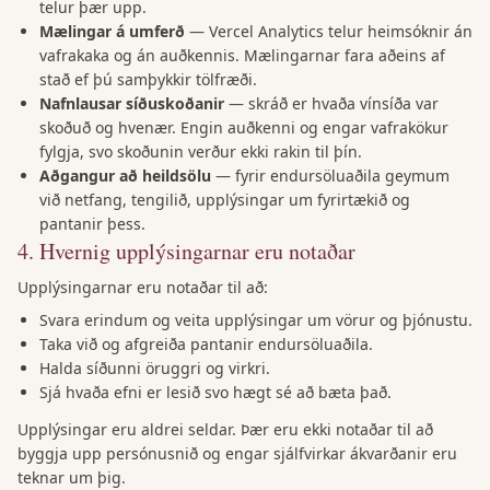
telur þær upp.
Mælingar á umferð
—
Vercel Analytics telur heimsóknir án
vafrakaka og án auðkennis. Mælingarnar fara aðeins af
stað ef þú samþykkir tölfræði.
Nafnlausar síðuskoðanir
—
skráð er hvaða vínsíða var
skoðuð og hvenær. Engin auðkenni og engar vafrakökur
fylgja, svo skoðunin verður ekki rakin til þín.
Aðgangur að heildsölu
—
fyrir endursöluaðila geymum
við netfang, tengilið, upplýsingar um fyrirtækið og
pantanir þess.
4
.
Hvernig upplýsingarnar eru notaðar
Upplýsingarnar eru notaðar til að:
Svara erindum og veita upplýsingar um vörur og þjónustu.
Taka við og afgreiða pantanir endursöluaðila.
Halda síðunni öruggri og virkri.
Sjá hvaða efni er lesið svo hægt sé að bæta það.
Upplýsingar eru aldrei seldar. Þær eru ekki notaðar til að
byggja upp persónusnið og engar sjálfvirkar ákvarðanir eru
teknar um þig.