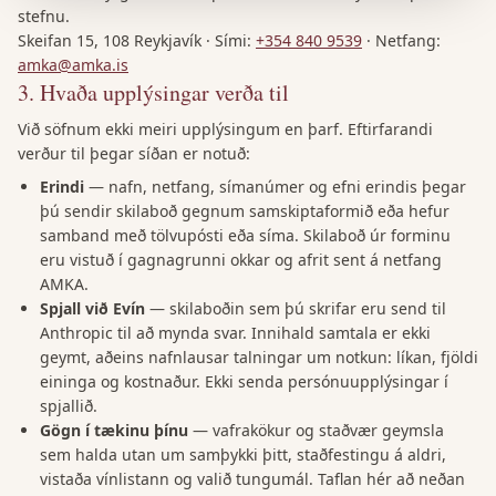
stefnu.
Skeifan 15, 108 Reykjavík
·
Sími
:
+354 840 9539
·
Netfang
:
amka@amka.is
3
.
Hvaða upplýsingar verða til
Við söfnum ekki meiri upplýsingum en þarf. Eftirfarandi
verður til þegar síðan er notuð:
Erindi
—
nafn, netfang, símanúmer og efni erindis þegar
þú sendir skilaboð gegnum samskiptaformið eða hefur
samband með tölvupósti eða síma. Skilaboð úr forminu
eru vistuð í gagnagrunni okkar og afrit sent á netfang
AMKA.
Spjall við Evín
—
skilaboðin sem þú skrifar eru send til
Anthropic til að mynda svar. Innihald samtala er ekki
geymt, aðeins nafnlausar talningar um notkun: líkan, fjöldi
eininga og kostnaður. Ekki senda persónuupplýsingar í
spjallið.
Gögn í tækinu þínu
—
vafrakökur og staðvær geymsla
sem halda utan um samþykki þitt, staðfestingu á aldri,
vistaða vínlistann og valið tungumál. Taflan hér að neðan