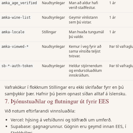
Nauðsynlegar
Man að aldur hafi
1 ár
amka_age_verified
verið staðfestur.
Nauðsynlegar
Geymir vínlistann
1 ár
amka-wine-list
sem þú vistar.
Stillingar
Man hvaða tungumál
1 ár
amka-locale
þú valdir.
Nauðsynlegar
Kemur í veg fyrir að
Þar til vafrag
amka-viewed-*
sama vínsíða teljist
tvisvar.
Nauðsynlegar
Heldur stjórnendum
Þar til vafrag
sb-*-auth-token
og endursöluaðilum
innskráðum.
Vafrakökur í flokknum Stillingar eru ekki skrifaðar fyrr en þú
samþykkir þær. Hafnir þú þeim opnast síðan alltaf á íslensku.
7
.
Þjónustuaðilar og flutningur út fyrir EES
Við notum eftirfarandi vinnsluaðila:
Vercel: hýsing á vefsíðunni og tölfræði um umferð.
Supabase: gagnagrunnur. Gögnin eru geymd innan EES, í
Stokkhólmi.