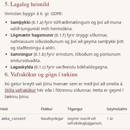
5
.
Lagaleg heimild
Vinnslan byggir á 6. gr. GDPR:
Samþykki
(6.1.a) fyrir tölfræðimælingum og því að muna
valið tungumál milli heimsókna.
Lögmætir hagsmunir
(6.1.f) fyrir öryggi síðunnar,
nafnlausum síðuskoðunum og því að geyma samþykki þitt
og staðfestingu á aldri.
Samningur
(6.1.b) fyrir erindum, tilboðum og pöntunum
endursöluaðila.
Lagaskylda
(6.1.c) fyrir varðveislu bókhaldsgagna.
6
.
Vafrakökur og gögn í tækinu
Þú getur breytt vali þínu hvenær sem er með því að smella á
Stilla vafrakökur
hér eða í fótrennu síðunnar. Þetta er geymt í
tækinu þínu:
Heiti
Flokkur
Tilgangur
Geymslutími
Nauðsynlegar
Geymir svarið við
1 ár
amka_consent
vafrakökuglugganum.