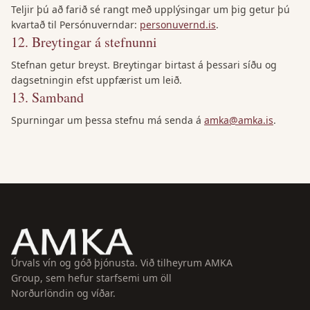
Teljir þú að farið sé rangt með upplýsingar um þig getur þú
kvartað til Persónuverndar:
personuvernd.is
.
12
.
Breytingar á stefnunni
Stefnan getur breyst. Breytingar birtast á þessari síðu og
dagsetningin efst uppfærist um leið.
13
.
Samband
Spurningar um þessa stefnu má senda á
amka@amka.is
.
Úrvals vín og góð þjónusta. Við tilheyrum AMKA
Group, sem hefur starfsemi um öll
Norðurlöndin og víðar.