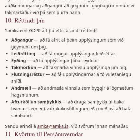
auðkenningar og aðgangur að gögnum í gagnagrunninum er
takmarkaður við þá sem þurfa hann.
10
.
Réttindi þín
Samkvæmt GDPR átt þú eftirfarandi réttindi:
Aðgangur
—
að fá afrit af þeim upplýsingum sem við
geymum um þig.
Leiðrétting
—
að fá rangar upplýsingar leiðréttar.
Eyðing
—
að fá upplýsingar þínar eyddar.
Takmörkun
—
að takmarka vinnslu upplýsinga um þig.
Flutningsréttur
—
að fá upplýsingarnar á tölvulesanlegu
sniði.
Andmæli
—
að andmæla vinnslu sem byggir á lögmætum
hagsmunum.
Afturköllun samþykkis
—
að draga samþykki til baka
hvenær sem er í vafrakökustillingum eða með því að hafa
samband.
Sendu erindi á
amka@amka.is
.
Við svörum innan mánaðar.
11
.
Kvörtun til Persónuverndar