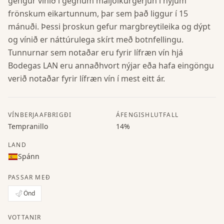
gengur vínið í gegnum maljólkurgerjun í nýjum
frönskum eikartunnum, þar sem það liggur í 15
mánuði. Þessi þroskun gefur margbreytileika og dýpt
og vínið er náttúrulega skírt með botnfellingu.
Tunnurnar sem notaðar eru fyrir lífræn vín hjá
Bodegas LAN eru annaðhvort nýjar eða hafa eingöngu
verið notaðar fyrir lífræn vín í mest eitt ár.
VÍNBERJAAFBRIGÐI
ÁFENGISHLUTFALL
Tempranillo
14%
LAND
Spánn
PASSAR MEÐ
Önd
VOTTANIR