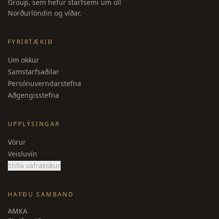
Group, sem hefur starfsemi um öll
Norðurlöndin og víðar.
FYRIRTÆKIÐ
Um okkur
Samstarfsaðilar
Persónuverndarstefna
Aðgengisstefna
UPPLÝSINGAR
Vörur
Veisluvín
Stilla vafrakökur
HAFÐU SAMBAND
AMKA