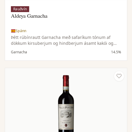
Rauðvín
Aldeya Garnacha
Spánn
Þétt rúbínrautt Garnacha með safaríkum tónum af
dökkum kirsuberjum og hindberjum ásamt kakói og
vanillu. Meðalfyllt til þétt, ávaxtaríkt og bragðmikið.
Garnacha
14.5%