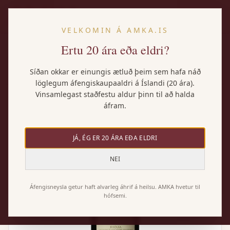
IS
VELKOMIN Á AMKA.IS
Ertu 20 ára eða eldri?
Heim
/
Vörur
/
Lan Xtréme Crianza Organic
Síðan okkar er einungis ætluð þeim sem hafa náð
löglegum áfengiskaupaaldri á Íslandi (20 ára).
Vinsamlegast staðfestu aldur þinn til að halda
áfram.
JÁ, ÉG ER 20 ÁRA EÐA ELDRI
NEI
Áfengisneysla getur haft alvarleg áhrif á heilsu. AMKA hvetur til
hófsemi.