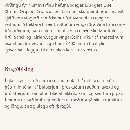
virðingu fyrir umhverfinu hefur Bodegas LAN gert LAN
Xtrème Organic Crianza sem tákn um skuldbindingu sína við
sjálfbæra víngerð. Vínið kemur frá Mantible Ecológico-
reitnum, 5 hektara lífrænt vottuðum víngarði á Viña Lanciano-
búgarðinum, nærri hinni sögufrægu rómversku Mantible-
brú. Sand- og leirjarðvegur víngarðsins, ríkur af smásteinum,
ásamt austur-vestur legu hans í 400 metra hæð yfir
sjávarmáli, leggur til einstakan karakter vínsins.
Bragðlýsing
Í glasi sýnir vínið djúpan granateplalit. Í nefi taka á móti
þéttir ilmtónar af bláberjum, þroskuðum rauðum ávexti og
brómberjum, samofnir blæ af lakkrís, kanil og svörtum pipar.
Í munni er það kröftugt en ferskt, með bragðmikilli upplifun
og löngu, ánægjulegu
eftirbragði
.