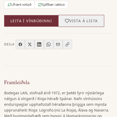
Lífrænt vottað
Sjálfbær ræktun
LEITA Í VÍNBÚÐINNI
VISTA Á LISTA
DEILA
Framleiðsla
Bodegas LAN, stofnað árið 1972, er þekkt fyrir nýstárlega
nálgun á víngerð í Rioja-héraði Spánar. Nafn vínhússins
endurspeglar upphafsstafi héraðanna þriggja sem mynda
upprunaheiti Rioja: Logroño (nú La Rioja), Álava og Navarra.
Með hugmyndafræði sem byggir á lágmarksinngripi og