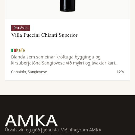
Rauðvín
Villa Puccini Chianti Superior
Ítalía
Blanda sem sameinar kröftuga byggingu og
kirsuberjatóna Sangiovese við mýkri og ávaxtaríkari
einkenni Canaiolo — samstillt og vel jafnvægisstillt vín.
Canaiolo, Sangiovese
12%
Úrvals vín og góð þjónusta. Við tilheyrum AMKA