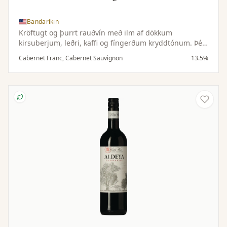
Bandaríkin
Kröftugt og þurrt rauðvín með ilm af dökkum
kirsuberjum, leðri, kaffi og fíngerðum kryddtónum. Þétt
og dökkt í munni með tóbakstónum, kryddaðri eik og
Cabernet Franc, Cabernet Sauvignon
13.5%
fáguðum tannínum.