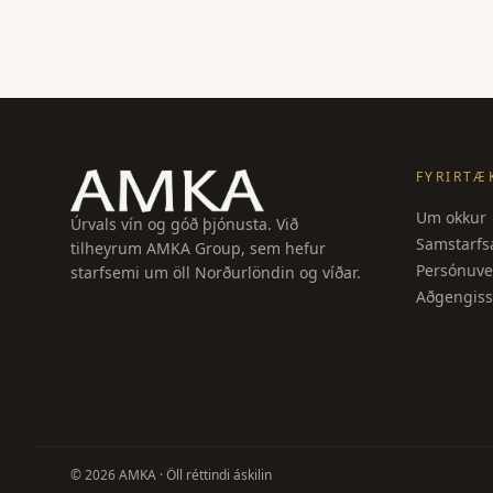
FYRIRTÆ
Um okkur
Úrvals vín og góð þjónusta. Við
Samstarfsa
tilheyrum AMKA Group, sem hefur
Persónuve
starfsemi um öll Norðurlöndin og víðar.
Aðgengiss
©
2026
AMKA ·
Öll réttindi áskilin