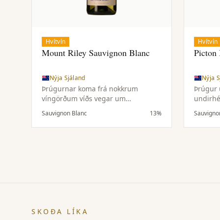
Hvítvín
Hvítvín
Mount Riley Sauvignon Blanc
Picton
Nýja Sjáland
Nýja S
Þrúgurnar koma frá nokkrum
Þrúgur 
víngörðum víðs vegar um
undirhé
Marlborough, hluti úr Awatere
Fjölbre
Sauvignon Blanc
13%
Sauvigno
Valley og afgangurinn úr Wairau
þroskat
Valley, sem gefur víninu dýpt.
sítrus,
Gerjað í stáltönkum við lágt hitastig
til að varðveita ferskan ávöxt og ilm.
SKOÐA LÍKA