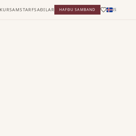
KUR
SAMSTARFSAÐILAR
HAFÐU SAMBAND
IS