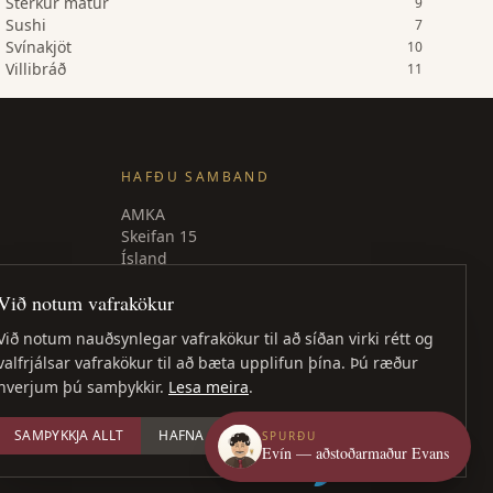
Sterkur matur
9
Sushi
7
Svínakjöt
10
Villibráð
11
HAFÐU SAMBAND
AMKA
Skeifan 15
Ísland
Sími
: +354 840 9539
Við notum vafrakökur
amka@amka.is
Við notum nauðsynlegar vafrakökur til að síðan virki rétt og
Facebook
valfrjálsar vafrakökur til að bæta upplifun þína. Þú ræður
LinkedIn
hverjum þú samþykkir.
Lesa meira
.
SAMÞYKKJA ALLT
HAFNA ÖLLUM
STILLA
SPURÐU
Evín — aðstoðarmaður Evans
Vefhönnun
: