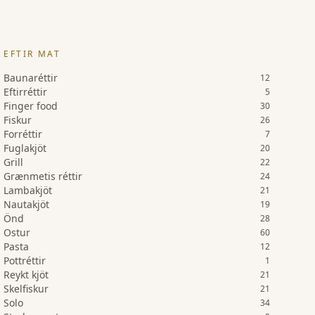
EFTIR MAT
Baunaréttir
12
Eftirréttir
5
Finger food
30
Fiskur
26
Forréttir
7
Fuglakjöt
20
Grill
22
Grænmetis réttir
24
Lambakjöt
21
Nautakjöt
19
Önd
28
Ostur
60
Pasta
12
Pottréttir
1
Reykt kjöt
21
Skelfiskur
21
Solo
34