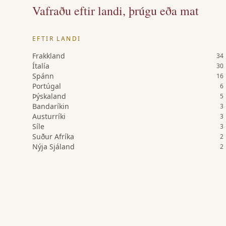
Vafraðu eftir landi, þrúgu eða mat
EFTIR LANDI
Frakkland
34
Ítalía
30
Spánn
16
Portúgal
6
Þýskaland
5
Bandaríkin
3
Austurríki
3
Síle
3
Suður Afríka
2
Nýja Sjáland
2