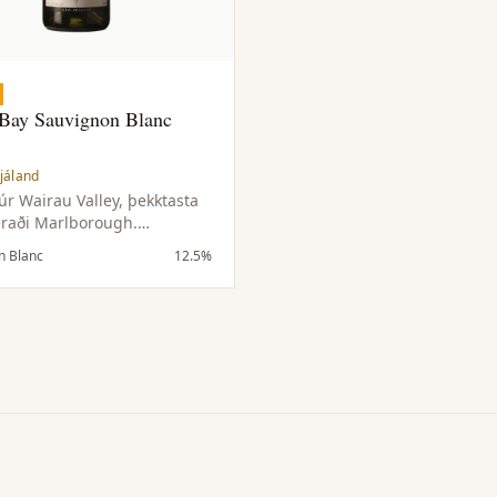
 Bay Sauvignon Blanc
jáland
úr Wairau Valley, þekktasta
raði Marlborough.
yttur jarðvegur og langur
n Blanc
12.5%
ími gefa flækjustig, ferskan
 suðræna ávexti og jurtatóna.