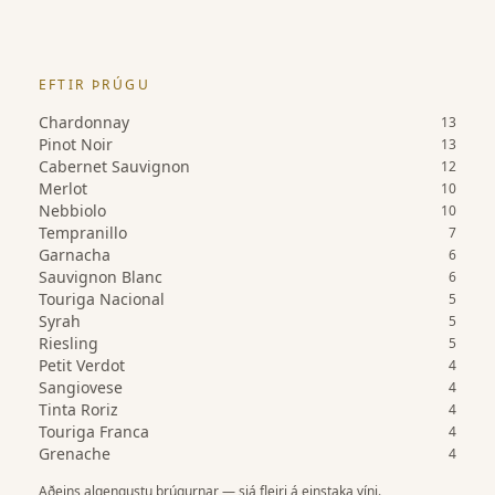
EFTIR ÞRÚGU
Chardonnay
13
Pinot Noir
13
Cabernet Sauvignon
12
Merlot
10
Nebbiolo
10
Tempranillo
7
Garnacha
6
Sauvignon Blanc
6
Touriga Nacional
5
Syrah
5
Riesling
5
Petit Verdot
4
Sangiovese
4
Tinta Roriz
4
Touriga Franca
4
Grenache
4
Aðeins algengustu þrúgurnar — sjá fleiri á einstaka víni.