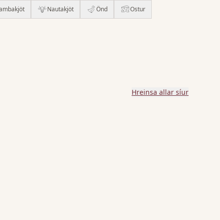
ambakjöt
Nautakjöt
Önd
Ostur
Hreinsa allar síur