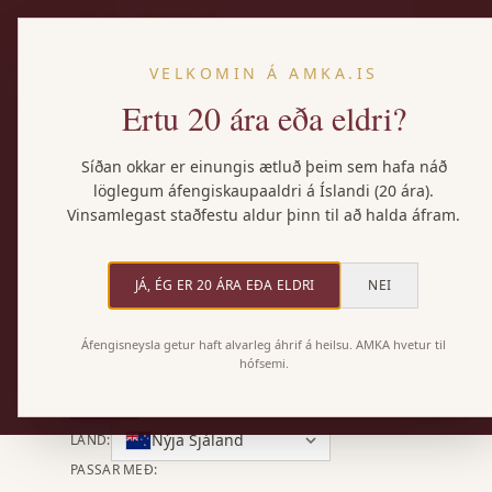
VELKOMIN Á AMKA.IS
Ertu 20 ára eða eldri?
VÍNSAFNIÐ
Vörurnar okkar
Síðan okkar er einungis ætluð þeim sem hafa náð
löglegum áfengiskaupaaldri á Íslandi (20 ára).
Vinsamlegast staðfestu aldur þinn til að halda áfram.
AMKA flytur inn úrvals vín úr öllum heimshornum. 
neðan til að finna þitt vín.
JÁ, ÉG ER 20 ÁRA EÐA ELDRI
NEI
Áfengisneysla getur haft alvarleg áhrif á heilsu. AMKA hvetur til
hófsemi.
Allar
Rauðvín
Hvítvín
Rósavín
Freyðivín
Nýja Sjáland
LAND
:
PASSAR MEÐ
: