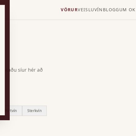
VÖRUR
VEISLUVÍN
BLOGG
UM OK
Notaðu síur hér að
Púrtvín
Sterkvín