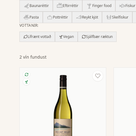
Baunaréttir
Eftirréttir
Finger food
Fiskur
Pasta
Pottréttir
Reykt kjöt
Skelfiskur
VOTTANIR
:
Lífrænt vottað
Vegan
Sjálfbær ræktun
2 vín fundust