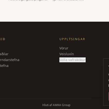
KIÐ
UPPLÝSINGAR
Vörur
ðilar
Veisluvín
rndarstefna
Stilla vafrakökur
tefna
Hluti af AMKA Group