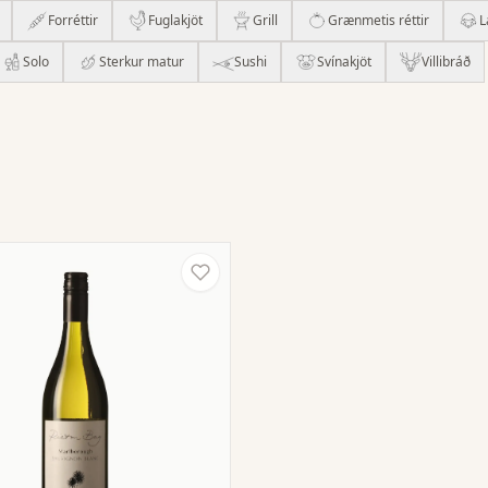
Forréttir
Fuglakjöt
Grill
Grænmetis réttir
L
Solo
Sterkur matur
Sushi
Svínakjöt
Villibráð